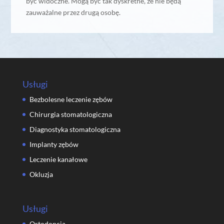
być widoczne. Mogą być tak dyskretne, że nie będą
zauważalne przez drugą osobę.
Usługi
Bezbolesne leczenie zębów
Chirurgia stomatologiczna
Diagnostyka stomatologiczna
Implanty zębów
Leczenie kanałowe
Okluzja
Usługi
Ortodoncja